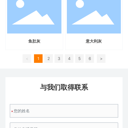
鱼肚灰
意大利灰
<
1
2
3
4
5
6
>
与我们取得联系
*