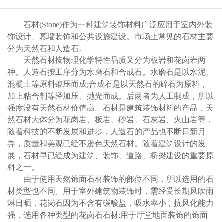
石材(Stone)作为一种建筑装饰材料广泛应用于室内外装
饰设计、幕墙装饰和公共设施建设。市场上常见的石材主要
分为天然石和人造石。
天然石材按物理化学特性品质又分为板岩和花岗岩两
种。人造石按工序分为水磨石和合成石。水磨石是以水泥、
混凝土等原料锻压而成;合成石是以天然石的碎石为原料，
加上粘合剂等经加压、抛光而成。后两者为人工制成，所以
强度没有天然石材价值高。石材是建筑装饰材料的产品，天
然石材大体分为花岗岩、板岩、砂岩、石灰岩、火山岩等，
随着科技的不断发展和进步，人造石的产品也不断日新月
异，质量和美观已经不逊色天然石材。随着建筑设计的发
展，石材早已经成为建筑、装饰、道路、桥梁建设的重要原
料之一。
由于使用天然饰面石材装饰的部位不同，所以选用的石
材类型也不同。用于室外建筑物装饰时，需经受长期风吹雨
淋日晒，花岗石因为不含有碳酸盐，吸水率小，抗风化能力
强，选用各种类型的花岗石石材;用于厅堂地面装饰的饰面